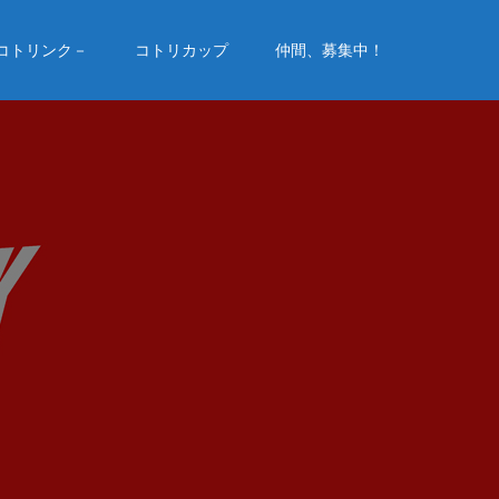
－コトリンク－
コトリカップ
仲間、募集中！